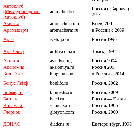
Автоклуб
Россия (г.Барнаул)
(Международный
auto-club.biz
2014
Автоклуб)
Амрита
amritaclub.com
Киев, 2001
Аромашарм
aromacharm.ru
в России с 2009
Арго
web.rpo.ru
Россия 1996
Арт Лайф
artlife.com.ru
Томск, 1997
Асония
asoniya.org
Россия 2004
Аксиомия
aksiomiya.ru
Россия 2004
Бинг Хан
binghan.com
в России с 2014
Бонус Лайф
bonlife.ru
Россия, 2002
Биомедис
biomedis.ru
Россия, 2009
Батель
batel.ru
Россия — Китай
Витамакс
vitamax.ru
Россия, 1995
Глорион
gloryon.com
Россия, 2000
ДЭНАС
diadens.ru
Екатеринбург, 1998