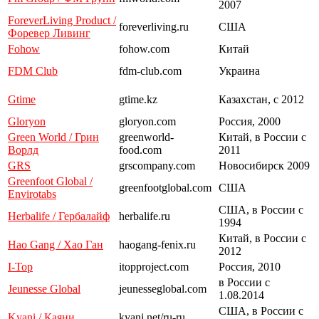
2007
ForeverLiving Product /
foreverliving.ru
США
Форевер Ливинг
Fohow
fohow.com
Китай
FDM Club
fdm-club.com
Украина
Gtime
gtime.kz
Казахстан, с 2012
Gloryon
gloryon.com
Россия, 2000
Green World / Грин
greenworld-
Китай, в России с
Ворлд
food.com
2011
GRS
grscompany.com
Новосибирск 2009
Greenfoot Global /
greenfootglobal.com
США
Envirotabs
США, в России с
Herbalife / Гербалайф
herbalife.ru
1994
Китай, в России с
Hao Gang / Хао Ган
haogang-fenix.ru
2012
I-Top
itopproject.com
Россия, 2010
в России с
Jeunesse Global
jeunesseglobal.com
1.08.2014
США, в России с
Kyani / Каяни
kyani.net/ru-ru