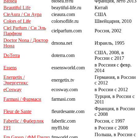
Biosea
biosea.fr/ru
Франция, лето 2013
Beautiful Life
beaytiful-life.ru
Китай
CieAura / Си Аура
cieaura.com
США
Colors of Life
colorsoflife.ru
Швейцария, 2010
Ciel Parfum / Си Эль
cielparfum.com
Россия, 2002
Парфюм
Doctor Nona / Доктор
drnona.net
Израиль, 1995
Нона
США, 2008, в
DoTerra
doterra.com
России с 2017
в Россиия с февр.
Essens
essensworld.com
2014
Energetix /
Германия, в России
energetix.tv
Энергетикс
с 2012
eCosway
ecosway.com
в России с 2012
Турция, в России с
Farmasi / Фармаси
farmasi.com
2011
Франция, в России
Fleur de Sante
fleurdesante.com
с 2008
Faberlic / Фаберлик
faberlic.com
Россия, с 1997
FFI
myffi.biz
в России с 2008
Польша, в России с
Fm Group / ФМ Групп
fmworld.com