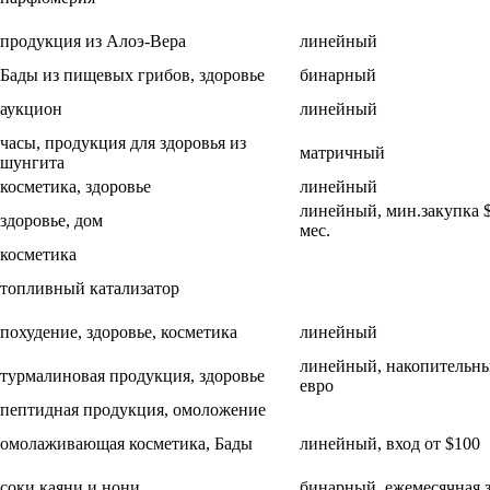
продукция из Алоэ-Вера
линейный
Бады из пищевых грибов, здоровье
бинарный
аукцион
линейный
часы, продукция для здоровья из
матричный
шунгита
косметика, здоровье
линейный
линейный, мин.закупка $
здоровье, дом
мес.
косметика
топливный катализатор
похудение, здоровье, косметика
линейный
линейный, накопительны
турмалиновая продукция, здоровье
евро
пептидная продукция, омоложение
омолаживающая косметика, Бады
линейный, вход от $100
соки каяни и нони
бинарный, ежемесячная 