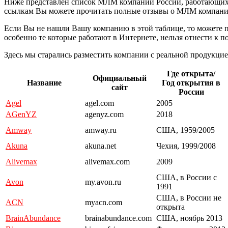
Ниже представлен список МЛМ компаний России, работающих в 
ссылкам Вы можете прочитать полные отзывы о МЛМ компани
Если Вы не нашли Вашу компанию в этой таблице, то можете 
особенно те которые работают в Интернете, нельзя отнести к
Здесь мы старались разместить компании с реальной продукцие
Где открыта/
Официальный
Название
Год открытия в
сайт
России
Agel
agel.com
2005
AGenYZ
agenyz.com
2018
Amway
amway.ru
США, 1959/2005
Akuna
akuna.net
Чехия, 1999/2008
Alivemax
alivemax.com
2009
США, в России с
Avon
my.avon.ru
1991
США, в России не
ACN
myacn.com
открыта
BrainAbundance
brainabundance.com
США, ноябрь 2013