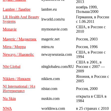
2013
ноябрь 1999,
Lambre / Ламбре
lambre.eu
Польша/2000
LR Health And Beauty
Германия, в России
lrworld.com/ru
Systems
с 1.06.2011
США, в России с
Monavie
mymonavie.com
2010
Mageric / Маджерик
mageric.net
Россия, 2003
Mirra / Мирра
mirra.ru
Россия, 1996
США, в России с
Neways / Ньювейс
newayseurasia.com
1994
США в 2001, в
Nht Global
nhtglobaleu.com/RU
России с 2007 —
2009
Япония, в России с
Nikken / Никкен
nikken.com
2005
Nl International / Нл
nlstar.com
Россия, 2000
Интернешнл
открыта в США в
Nu Skin
nuskin.com
1984
NWA
worldnwa.com
в 25 странах с 2010