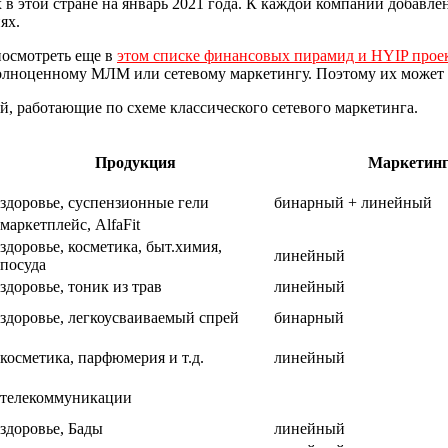
этой стране на январь 2021 года. К каждой компании добавлено
ях.
посмотреть еще в
этом списке финансовых пирамид и HYIP прое
 полноценному МЛМ или сетевому маркетингу. Поэтому их может 
й, работающие по схеме классического сетевого маркетинга.
Продукция
Маркетин
здоровье, суспензионные гели
бинарный + линейный
маркетплейс, AlfaFit
здоровье, косметика, быт.химия,
линейный
посуда
здоровье, тоник из трав
линейный
здоровье, легкоусваиваемый спрей
бинарный
косметика, парфюмерия и т.д.
линейный
телекоммуникации
здоровье, Бады
линейный