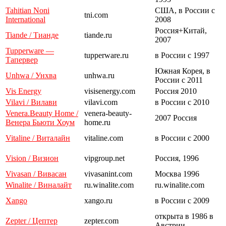
Tahitian Noni
США, в России с
tni.com
International
2008
Россия+Китай,
Tiande / Тианде
tiande.ru
2007
Tupperware —
tupperware.ru
в России с 1997
Тапервер
Южная Корея, в
Unhwa / Унхва
unhwa.ru
России с 2011
Vis Energy
visisenergy.com
Россия 2010
Vilavi / Вилави
vilavi.com
в России с 2010
Venera.Beauty Home /
venera-beauty-
2007 Россия
Венера Бьюти Хоум
home.ru
Vitaline / Виталайн
vitaline.com
в России с 2000
Vision / Визион
vipgroup.net
Россия, 1996
Vivasan / Вивасан
vivasanint.com
Москва 1996
Winalite / Виналайт
ru.winalite.com
ru.winalite.com
Xango
xango.ru
в России с 2009
открыта в 1986 в
Zepter / Цептер
zepter.com
Австрии