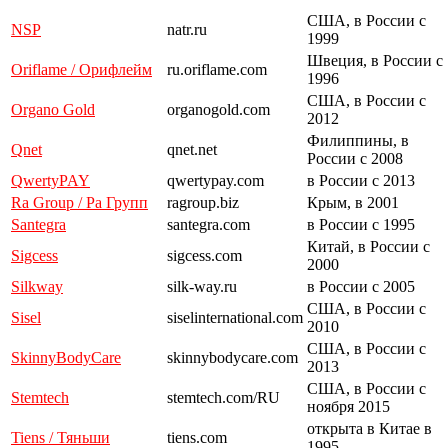
США, в России с
NSP
natr.ru
1999
Швеция, в России с
Oriflame / Орифлейм
ru.oriflame.com
1996
США, в России с
Organo Gold
organogold.com
2012
Филиппины, в
Qnet
qnet.net
России с 2008
QwertyPAY
qwertypay.com
в России с 2013
Ra Group / Ра Групп
ragroup.biz
Крым, в 2001
Santegra
santegra.com
в России с 1995
Китай, в России с
Sigcess
sigcess.com
2000
Silkway
silk-way.ru
в России с 2005
США, в России с
Sisel
siselinternational.com
2010
США, в России с
SkinnyBodyCare
skinnybodycare.com
2013
США, в России с
Stemtech
stemtech.com/RU
ноября 2015
открыта в Китае в
Tiens / Тяньши
tiens.com
1995