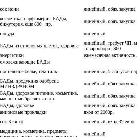
сок нони
линейный, обяз. закупка
косметика, парфюмерия, БАДы,
линейный, обяз. закупка 
бижутерия, еще 800+ пр.
посуда
линейный
линейный, требует ЧП,
БАДы из стволовых клеток, здоровье
товарооборот $60
энергетики
ежемесячная активность 
омолаживающие БАДы
постельное белье, текстиль
линейный, 5 статусов па
БАДы, продукция одобрена
линейный, обяз. закупка 
МИНЗДРАВОМ
БАДы, здоровое питание, косметика,
линейный, обяз. закупка 
магнитные браслеты и др.
БАДы, здоровье
линейный, обяз. закупка 
анионовые прокладки
вход от 2000р.
сок Ксанго
линейный, вход 35 евро
медицина, косметика, предметы
линейный
роскоши, посуда и кухонная техника