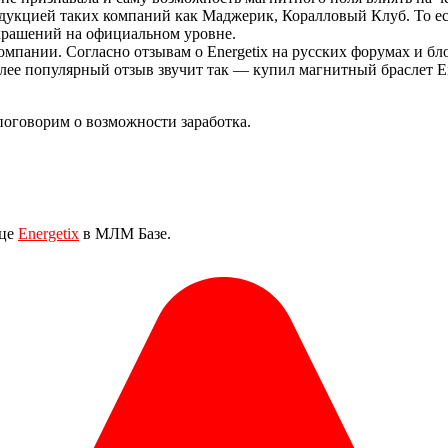
кцией таких компаний как Маджерик, Коралловый Клуб. То есть
крашений на официальном уровне.
мпании. Согласно отзывам о Energetix на русских форумах и б
лее популярный отзыв звучит так — купил магнитный браслет En
поговорим о возможности заработка.
ице
Energetix
в МЛМ Базе.