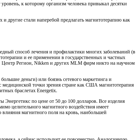
т уровень, к которому организм человека привыкал десятки
x и другие стали наперебой предлагать магнитотерапию как
редный способ лечения и профилактики многих заболеваний (в
итотерапии и ее применении в государственных и частных
x, Центр Регион, Nikken и других MLM фирм никто на научном
 большие деньги) или боязнь сетевого маркетинга и
 с медицинской точки зрения стране как США магнитотерапия
тных браслетах Energetix.
 Энергетикс по цене от 50 до 100 долларов. Все изделия
помимо целительного магнитного воздействия имеет
го влияния магнитного поля на кровь, наибольшей
ловека, а сейчас использует ее повсеместно. Аналогичную