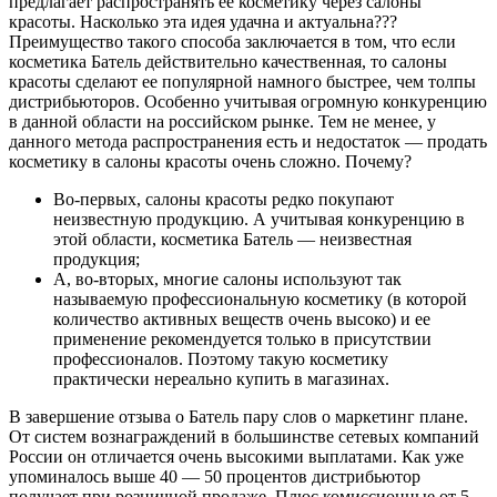
предлагает распространять ее косметику через салоны
красоты. Насколько эта идея удачна и актуальна???
Преимущество такого способа заключается в том, что если
косметика Батель действительно качественная, то салоны
красоты сделают ее популярной намного быстрее, чем толпы
дистрибьюторов. Особенно учитывая огромную конкуренцию
в данной области на российском рынке. Тем не менее, у
данного метода распространения есть и недостаток — продать
косметику в салоны красоты очень сложно. Почему?
Во-первых, салоны красоты редко покупают
неизвестную продукцию. А учитывая конкуренцию в
этой области, косметика Батель — неизвестная
продукция;
А, во-вторых, многие салоны используют так
называемую профессиональную косметику (в которой
количество активных веществ очень высоко) и ее
применение рекомендуется только в присутствии
профессионалов. Поэтому такую косметику
практически нереально купить в магазинах.
В завершение отзыва о Батель пару слов о маркетинг плане.
От систем вознаграждений в большинстве сетевых компаний
России он отличается очень высокими выплатами. Как уже
упоминалось выше 40 — 50 процентов дистрибьютор
получает при розничной продаже. Плюс комиссионные от 5