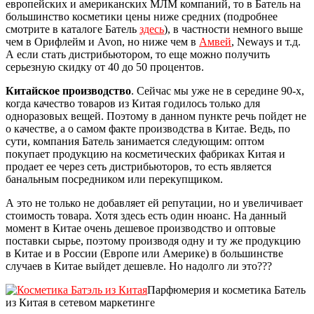
европейских и американских МЛМ компаний, то в Батель на
большинство косметики цены ниже средних (подробнее
смотрите в каталоге Батель
здесь
), в частности немного выше
чем в Орифлейм и Avon, но ниже чем в
Амвей
, Neways и т.д.
А если стать дистрибьютором, то еще можно получить
серьезную скидку от 40 до 50 процентов.
Китайское производство
. Сейчас мы уже не в середине 90-х,
когда качество товаров из Китая годилось только для
одноразовых вещей. Поэтому в данном пункте речь пойдет не
о качестве, а о самом факте производства в Китае. Ведь, по
сути, компания Батель занимается следующим: оптом
покупает продукцию на косметических фабриках Китая и
продает ее через сеть дистрибьюторов, то есть является
банальным посредником или перекупщиком.
А это не только не добавляет ей репутации, но и увеличивает
стоимость товара. Хотя здесь есть один нюанс. На данный
момент в Китае очень дешевое производство и оптовые
поставки сырье, поэтому производя одну и ту же продукцию
в Китае и в России (Европе или Америке) в большинстве
случаев в Китае выйдет дешевле. Но надолго ли это???
Парфюмерия и косметика Батель
из Китая в сетевом маркетинге