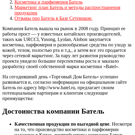
Косметика и парфюмерия Батель
Маркетинг план Батель и методы распространения
продукции
Отзывы про Батель в Базе Сетевиков:
Компания Батель вышла на рынок в 2008 году. Принцип ее
работы прост — у известных китайских производителей,
таких как URCCI, Yusong, Lyolan, Alobon закупается
косметика, парфюмерия и разнообразные средства по уходу за
кожей, телом, полостью рта и т.д., а затем все это продается
через сетевой маркетинг. За пару лет развития руководство
проекта увидело большие перспективы роста и заказало
разработку своей собственной марки косметики «Batel».
На сегодняшний день «Торговый Дом Батель» успешно
развивается и, согласно информации на официальном сайте
Батель по адресу http://www.batel.ru, предлагает своим
потенциальным партнерам и клиентам следующие
преимущества:
Достоинства компании Батель
Качественная продукция по выгодной цене
. Несмотря
на то, что производство косметики и парфюмерии
налажено в Китае, дистрибьюторы компании Батель