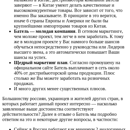
заверяют — в Китае умеют делать качественные и
высококонкурентные товары. Все зависит от того, что
именно Вы заказываете. В принципе в это верится,
иначе б страны Европы и Америки не были бы
крупнейшими импортерами товаров из Китая.
Батель — молодая компания
. В сетевом маркетинге,
чем моложе проект, тем легче в нем заработать. К тому
же в молодом проекте у Вас намного больше шансов
обучаться непосредственно у руководства или Лидеров
высшего звена, а это автоматически повышает Ваши
шансы на успех.
Щедрый маркетинг план
. Согласно промоушену на
официальном сайте Батель выплачивает в сеть около
40% от дистрибьюторской цены продукции. Плюс
столько же Вы можете заработать на розничных
продажах.
И много других менее существенных плюсов.
Большинству россиян, украинцев и жителей других стран, в
которых работает данный проект интересно — насколько
заявленные выше достоинства соответствуют
действительности? Далее в отзыве о Батель мы подробно
ответим на это и некоторые другие вопросы, в частности:
Сейчас в России работают как минимум 2 аналогичных