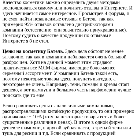
Качество косметики можно определить двумя методами —
воспользоваться самому или почитать отзывы в Интернете. И
здесь начинается самое интересное. Просмотрев 4 форума, я
не смог найти независимые отзывы о Батель, так как
примерно 95% отзывов оставлено дистрибьюторами
компании (естественно, они значительно приукрашенные).
Поэтому судить о качестве продукции по отзывам в
Интернете я б не стал.
Цены на косметику Батель
. Здесь дела обстоят не менее
загадочно, так как в компании наблюдается очень большой
разброс цен. Хотя на данный момент этим страдают
практически все МЛМ фирмы, имеющие более-менее
серьезный ассортимент. У компании Батель такой есть,
поэтому некоторые товары здесь покупать выгодно, а
некоторые не очень. Например, тени, помады и кремы стоят
дешево, а вот шампуни и большую часть парфюмерии лучше
поискать где-то еще.
Если сравнивать цены с аналогичными компаниями,
распространяющими китайскую продукцию, то они примерно
одинаковые ± 10% (хотя на некоторые товары есть и более
существенные различия в ценах). В итоге в одной фирме
дешевле шампуни, в другой зубная паста, в третьей тени или
тушь для ресниц и т.д. Если сравнивать с продукцией