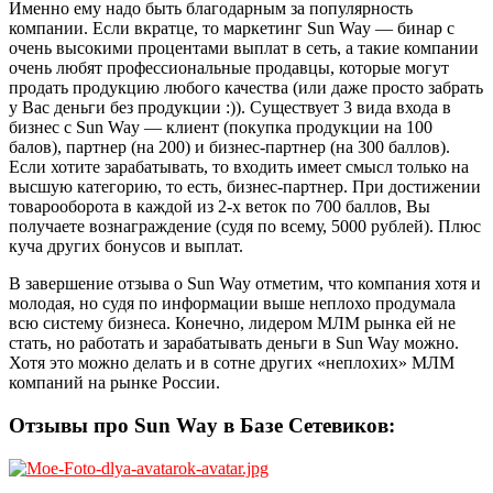
Именно ему надо быть благодарным за популярность
компании. Если вкратце, то маркетинг Sun Way — бинар с
очень высокими процентами выплат в сеть, а такие компании
очень любят профессиональные продавцы, которые могут
продать продукцию любого качества (или даже просто забрать
у Вас деньги без продукции :)). Существует 3 вида входа в
бизнес с Sun Way — клиент (покупка продукции на 100
балов), партнер (на 200) и бизнес-партнер (на 300 баллов).
Если хотите зарабатывать, то входить имеет смысл только на
высшую категорию, то есть, бизнес-партнер. При достижении
товарооборота в каждой из 2-х веток по 700 баллов, Вы
получаете вознаграждение (судя по всему, 5000 рублей). Плюс
куча других бонусов и выплат.
В завершение отзыва о Sun Way отметим, что компания хотя и
молодая, но судя по информации выше неплохо продумала
всю систему бизнеса. Конечно, лидером МЛМ рынка ей не
стать, но работать и зарабатывать деньги в Sun Way можно.
Хотя это можно делать и в сотне других «неплохих» МЛМ
компаний на рынке России.
Отзывы про Sun Way в Базе Сетевиков: