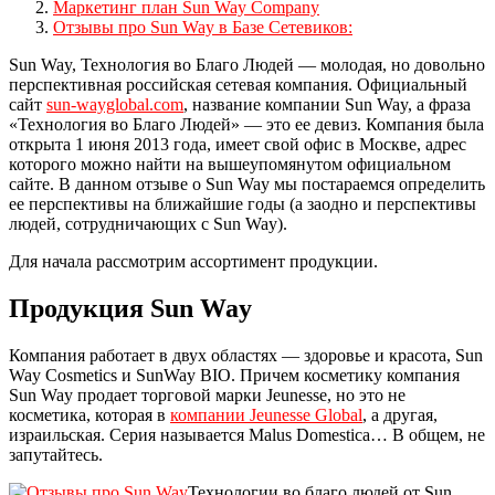
Маркетинг план Sun Way Company
Отзывы про Sun Way в Базе Сетевиков:
Sun Way, Технология во Благо Людей — молодая, но довольно
перспективная российская сетевая компания. Официальный
сайт
sun-wayglobal.com
, название компании Sun Way, а фраза
«Технология во Благо Людей» — это ее девиз. Компания была
открыта 1 июня 2013 года, имеет свой офис в Москве, адрес
которого можно найти на вышеупомянутом официальном
сайте. В данном отзыве о Sun Way мы постараемся определить
ее перспективы на ближайшие годы (а заодно и перспективы
людей, сотрудничающих с Sun Way).
Для начала рассмотрим ассортимент продукции.
Продукция Sun Way
Компания работает в двух областях — здоровье и красота, Sun
Way Cosmetics и SunWay BIO. Причем косметику компания
Sun Way продает торговой марки Jeunesse, но это не
косметика, которая в
компании Jeunesse Global
, а другая,
израильская. Серия называется Malus Domestica… В общем, не
запутайтесь.
Технологии во благо людей от Sun