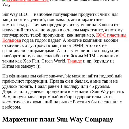
Way
SunWay BIO — наиболее популярные продукты: чипы для
защиты от излучений, покрывало, антипаразитные
комплексы, различная продукция из турмалина. Защита от
излучений это уже не модно в сетевом маркетинге, а потому
популярность такой продукции, как например,
КФС пластины
Кольцова
год за годом падает. А многие компании вообще
отказались от устройств защиты от ЭМИ, чтоб их не
сравнивали с пирамидами. А вот турмалиновая продукция
наоборот популярна, спасибо китайским МЛМ компаниям
таким как Хао Ган, Green World,
Тианде
и др. (ерунду из
Китая не завезут :)).
На официальном сайте sun-way.biz можно найти подробный
прайс-лист продукции. Правда он в баллах, а мне так и не
удалось понять, 1 балл равен 1 доллару или 45 рублям.
Дорогая или дешевая продукция в компании Sun Way решать
Вам, но учитывая огромный выбор оздоровительных и
косметических компаний на рынке России я бы не спешил с
выбором.
Маркетинг план Sun Way Company