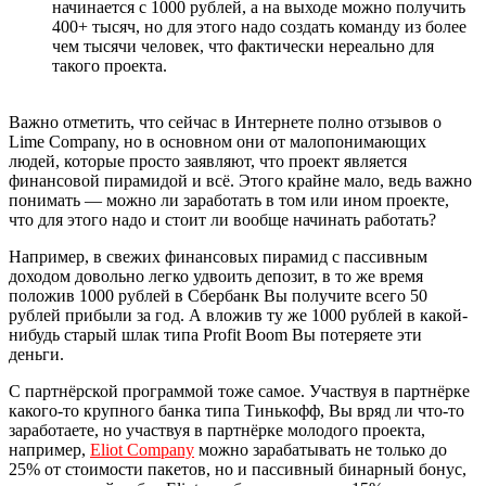
начинается с 1000 рублей, а на выходе можно получить
400+ тысяч, но для этого надо создать команду из более
чем тысячи человек, что фактически нереально для
такого проекта.
Важно отметить, что сейчас в Интернете полно отзывов о
Lime Company, но в основном они от малопонимающих
людей, которые просто заявляют, что проект является
финансовой пирамидой и всё. Этого крайне мало, ведь важно
понимать — можно ли заработать в том или ином проекте,
что для этого надо и стоит ли вообще начинать работать?
Например, в свежих финансовых пирамид с пассивным
доходом довольно легко удвоить депозит, в то же время
положив 1000 рублей в Сбербанк Вы получите всего 50
рублей прибыли за год. А вложив ту же 1000 рублей в какой-
нибудь старый шлак типа Profit Boom Вы потеряете эти
деньги.
С партнёрской программой тоже самое. Участвуя в партнёрке
какого-то крупного банка типа Тинькофф, Вы вряд ли что-то
заработаете, но участвуя в партнёрке молодого проекта,
например,
Eliot Company
можно зарабатывать не только до
25% от стоимости пакетов, но и пассивный бинарный бонус,