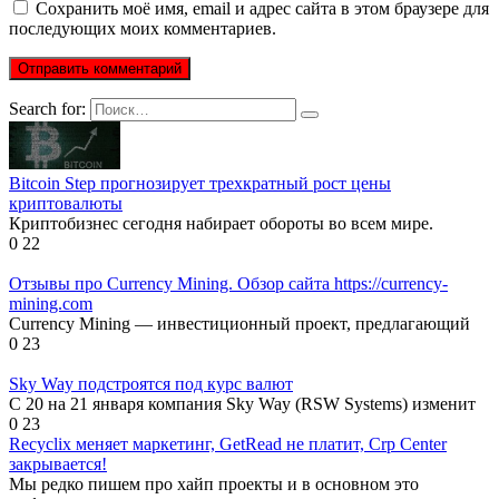
Сохранить моё имя, email и адрес сайта в этом браузере для
последующих моих комментариев.
Search for:
Bitcoin Step прогнозирует трехкратный рост цены
криптовалюты
Криптобизнес сегодня набирает обороты во всем мире.
0
22
Отзывы про Currency Mining. Обзор сайта https://currency-
mining.com
Currency Mining — инвестиционный проект, предлагающий
0
23
Sky Way подстроятся под курс валют
С 20 на 21 января компания Sky Way (RSW Systems) изменит
0
23
Recyclix меняет маркетинг, GetRead не платит, Crp Center
закрывается!
Мы редко пишем про хайп проекты и в основном это