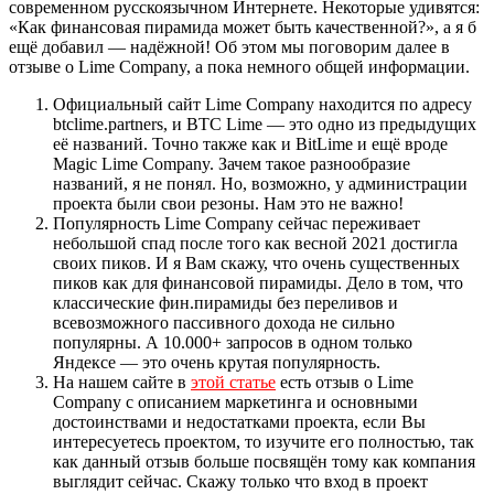
современном русскоязычном Интернете. Некоторые удивятся:
«Как финансовая пирамида может быть качественной?», а я б
ещё добавил — надёжной! Об этом мы поговорим далее в
отзыве о Lime Company, а пока немного общей информации.
Официальный сайт Lime Company находится по адресу
btclime.partners, и BTC Lime — это одно из предыдущих
её названий. Точно также как и BitLime и ещё вроде
Magiс Lime Company. Зачем такое разнообразие
названий, я не понял. Но, возможно, у администрации
проекта были свои резоны. Нам это не важно!
Популярность Lime Company сейчас переживает
небольшой спад после того как весной 2021 достигла
своих пиков. И я Вам скажу, что очень существенных
пиков как для финансовой пирамиды. Дело в том, что
классические фин.пирамиды без переливов и
всевозможного пассивного дохода не сильно
популярны. А 10.000+ запросов в одном только
Яндексе — это очень крутая популярность.
На нашем сайте в
этой статье
есть отзыв о Lime
Company с описанием маркетинга и основными
достоинствами и недостатками проекта, если Вы
интересуетесь проектом, то изучите его полностью, так
как данный отзыв больше посвящён тому как компания
выглядит сейчас. Скажу только что вход в проект