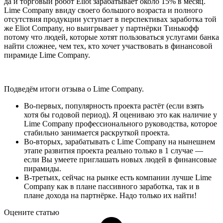
да и торговый робот Eliot зарабатывает около 15% в месяц.
Lime Company ввиду своего большого возраста и полного
отсутствия продукции уступает в перспективах заработка той
же Eliot Company, но выигрывает у партнёрки Тинькофф
потому что людей, которые хотят пользоваться услугами банка
найти сложнее, чем тех, кто хочет участвовать в финансовой
пирамиде Lime Company.
Подведём итоги отзыва о Lime Company.
Во-первых, популярность проекта растёт (если взять
хотя бы годовой период). Я оцениваю это как наличие у
Lime Company профессионального руководства, которое
стабильно занимается раскруткой проекта.
Во-вторых, зарабатывать с Lime Company на нынешнем
этапе развития проекта реально только в 1 случае —
если Вы умеете приглашать новых людей в финансовые
пирамиды.
В-третьих, сейчас на рынке есть компании лучше Lime
Company как в плане пассивного заработка, так и в
плане дохода на партнёрке. Надо только их найти!
Оцените статью