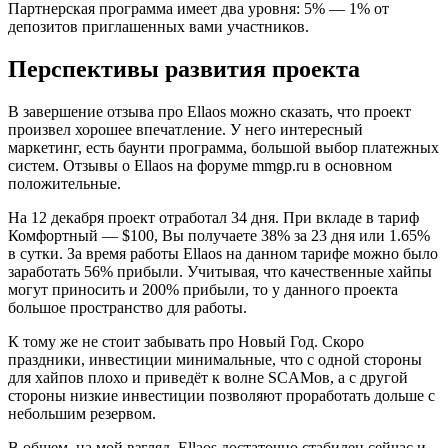
Партнерская программа имеет два уровня: 5% — 1% от
депозитов приглашенных вами участников.
Перспективы развития проекта
В завершение отзыва про Ellaos можно сказать, что проект
произвел хорошее впечатление. У него интересный
маркетинг, есть баунти программа, большой выбор платежных
систем. Отзывы о Ellaos на форуме mmgp.ru в основном
положительные.
На 12 декабря проект отработал 34 дня. При вкладе в тариф
Комфортный — $100, Вы получаете 38% за 23 дня или 1.65%
в сутки. За время работы Ellaos на данном тарифе можно было
заработать 56% прибыли. Учитывая, что качественные хайпы
могут приносить и 200% прибыли, то у данного проекта
большое пространство для работы.
К тому же не стоит забывать про Новый Год. Скоро
праздники, инвестиции минимальные, что с одной стороны
для хайпов плохо и приведёт к волне SCAMов, а с другой
стороны низкие инвестиции позволяют проработать дольше с
небольшим резервом.
В общем, на мой взгляд, Ellaos достаточно стабилен сейчас и