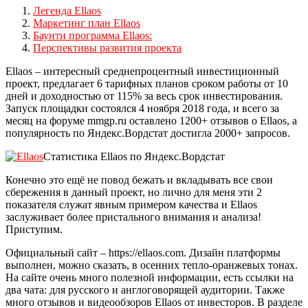
Легенда Ellaos
Маркетинг план Ellaos
Баунти программа Ellaos:
Перспективы развития проекта
Ellaos – интересный среднепроцентный инвестиционный
проект, предлагает 6 тарифных планов сроком работы от 10
дней и доходностью от 115% за весь срок инвестирования.
Запуск площадки состоялся 4 ноября 2018 года, и всего за
месяц на форуме mmgp.ru оставлено 1200+ отзывов о Ellaos, а
популярность по Яндекс.Вордстат достигла 2000+ запросов.
Статистика Ellaos по Яндекс.Вордстат
Конечно это ещё не повод бежать и вкладывать все свои
сбережения в данный проект, но лично для меня эти 2
показателя служат явным примером качества и Ellaos
заслуживает более пристального внимания и анализа!
Приступим.
Официальный сайт – https://ellaos.com. Дизайн платформы
выполнен, можно сказать, в осенних тепло-оранжевых тонах.
На сайте очень много полезной информации, есть ссылки на
два чата: для русского и англоговорящей аудитории. Также
много отзывов и видеообзоров Ellaos от инвесторов. В разделе