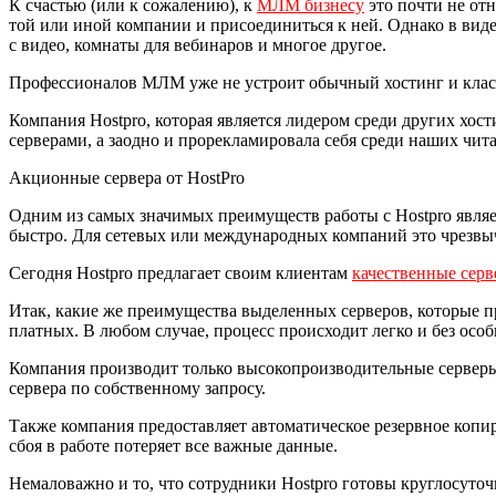
К счастью (или к сожалению), к
МЛМ бизнесу
это почти не отн
той или иной компании и присоединиться к ней. Однако в виде
с видео, комнаты для вебинаров и многое другое.
Профессионалов МЛМ уже не устроит обычный хостинг и клас
Компания Hostpro, которая является лидером среди других хос
серверами, а заодно и прорекламировала себя среди наших чита
Акционные сервера от HostPro
Одним из самых значимых преимуществ работы с Hostpro являет
быстро. Для сетевых или международных компаний это чрезвыч
Сегодня Hostpro предлагает своим клиентам
качественные сер
Итак, какие же преимущества выделенных серверов, которые п
платных. В любом случае, процесс происходит легко и без осо
Компания производит только высокопроизводительные серверы.
сервера по собственному запросу.
Также компания предоставляет автоматическое резервное копиро
сбоя в работе потеряет все важные данные.
Немаловажно и то, что сотрудники Hostpro готовы круглосуто