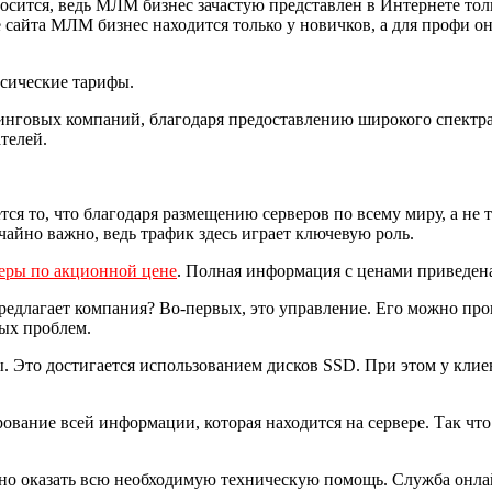
осится, ведь МЛМ бизнес зачастую представлен в Интернете толь
 сайта МЛМ бизнес находится только у новичков, а для профи он
сические тарифы.
тинговых компаний, благодаря предоставлению широкого спектра
телей.
ся то, что благодаря размещению серверов по всему миру, а не 
айно важно, ведь трафик здесь играет ключевую роль.
веры по акционной цене
. Полная информация с ценами приведена
редлагает компания? Во-первых, это управление. Его можно про
бых проблем.
 Это достигается использованием дисков SSD. При этом у клие
вание всей информации, которая находится на сервере. Так что 
чно оказать всю необходимую техническую помощь. Служба онлай