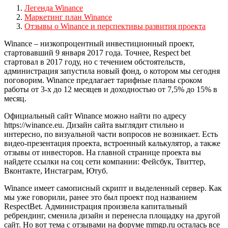
Легенда Winance
Маркетинг план Winance
Отзывы о Winance и перспективы развития проекта
Winance – низкопроцентный инвестиционный проект,
стартовавший 9 января 2017 года. Точнее, Respect bet
стартовал в 2017 году, но с течением обстоятельств,
администрация запустила новый фонд, о котором мы сегодня
поговорим. Winance предлагает тарифные планы сроком
работы от 3-х до 12 месяцев и доходностью от 7,5% до 15% в
месяц.
Официальный сайт Winance можно найти по адресу
https://winance.eu. Дизайн сайта выглядит стильно и
интересно, по визуальной части вопросов не возникает. Есть
видео-презентация проекта, встроенный калькулятор, а также
отзывы от инвесторов. На главной странице проекта вы
найдете ссылки на соц сети компании: Фейсбук, Твиттер,
Вконтакте, Инстаграм, Ютуб.
Winance имеет самописный скрипт и выделенный сервер. Как
мы уже говорили, ранее это был проект под названием
RespectBet. Администрация произвела капитальный
ребрендинг, сменила дизайн и перенесла площадку на другой
сайт. Но вот тема с отзывами на форуме mmgp.ru осталась все