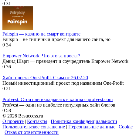
0
31
Fairspin — казино на смарт контракте
Fairspin – не типичный проект для нашего сайта, но
0
34
Empower Network. Что это за проект?
Дэвид Шарп — президент и соучредитель Empower Network
0
36
Хайп проект One-Profit. Скам от 26.02.20
Новый инвестиционный проект под названием One-Profit
0
21
Profvest. Стоит ли вкладывать в хайпы с profvest.com
Profvest — один из наиболее популярных хайп блогов
0
58
© 2026 Besuccess.ru
О проекте
|
Контакты
|
Политика конфиденциальности
|
Пользовательское соглашение
|
Персональные данные
|
Cookie
|
Отказ от ответственности