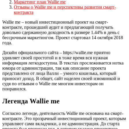
Маркетинг план Wallie me
Отзывы о Wallie me и перспективы развития смарт-
контракта
Wallie me – новый инвестиционный проект на смарт-
контракте, прошедший аудит и предлагающий получать
довольно сдержанную доходность в размере 1.44% в день с
бессрочным маркетингом. Проект стартовал 14 октября 2018
года.
Дизайн официального сайта – https://wallie.me приятно
удивляет своей простотой и в тоже время вся нужная
информация легкодоступна. В текстах прослеживается нотка
юмора от администрации, так как описание проекта
представлено от лица Валли – умного кошелька, который
приносит доход. В общет, сайт наделен своей изюминкой и
судя по отзывам о Wallie me многим инвесторам он
понравился.
Легенда Wallie me
Согласно легенде, деятельность Wallie me основана на смарт-
контракте. Это прозрачный инвестиционный проект, которым
управляют сами вкладчики, а не администрация. До старта
проекта был прописан код, в котором указано процентное