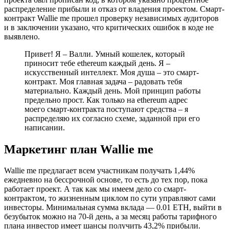
распределение прибыли и отказ от владения проектом. Смарт-
контракт Wallie me прошел проверку независимых аудиторов
и в заключении указано, что критических ошибок в коде не
выявлено.
Привет! Я – Валли. Умный кошелек, который
приносит тебе ethereum каждый день. Я –
искусственный интеллект. Моя душа – это смарт-
контракт. Моя главная задача – радовать тебя
материально. Каждый день. Мой принцип работы
предельно прост. Как только на ethereum адрес
моего смарт-контракта поступают средства – я
распределяю их согласно схеме, заданной при его
написании.
Маркетинг план Wallie me
Wallie me предлагает всем участникам получать 1,44%
ежедневно на бессрочной основе, то есть до тех пор, пока
работает проект. А так как мы имеем дело со смарт-
контрактом, то жизненным циклом по сути управляют сами
инвесторы. Минимальная сумма вклада — 0.01 ЕТН, выйти в
безубыток можно на 70-й день, а за месяц работы тарифного
плана инвестор имеет шансы получить 43,2% прибыли.