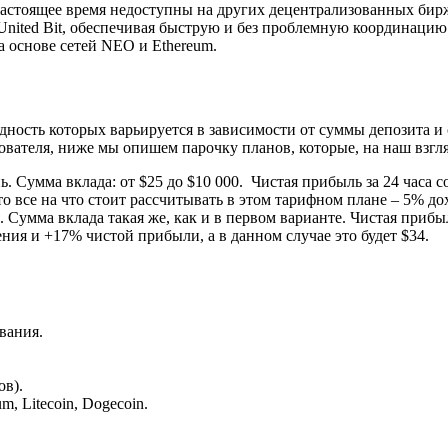
настоящее время недоступны на других децентрализованных бир
nited Bit, обеспечивая быструю и без проблемную координацию
 основе сетей NEO и Ethereum.
дность которых варьируется в зависимости от суммы депозита и 
зователя, ниже мы опишем парочку планов, которые, на наш взг
нь. Сумма вклада: от $25 до $10 000. Чистая прибыль за 24 часа
о все на что стоит рассчитывать в этом тарифном плане – 5% дох
. Сумма вклада такая же, как и в первом варианте. Чистая прибы
ния и +17% чистой прибыли, а в данном случае это будет $34.
вания.
ов).
m, Litecoin, Dogecoin.