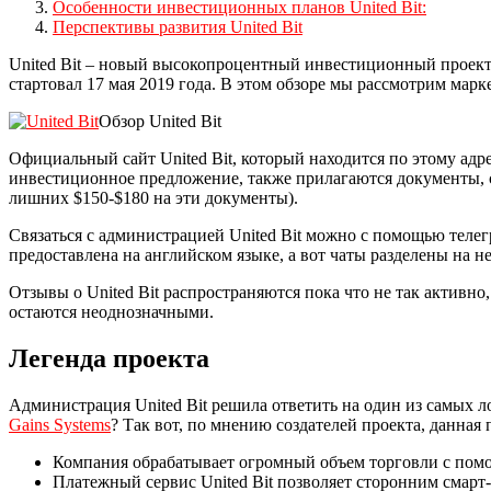
Особенности инвестиционных планов United Bit:
Перспективы развития United Bit
United Bit – новый высокопроцентный инвестиционный проект 
стартовал 17 мая 2019 года. В этом обзоре мы рассмотрим мар
Обзор United Bit
Официальный сайт United Bit, который находится по этому адрес
инвестиционное предложение, также прилагаются документы, 
лишних $150-$180 на эти документы).
Связаться с администрацией United Bit можно с помощью телег
предоставлена на английском языке, а вот чаты разделены на н
Отзывы о United Bit распространяются пока что не так активн
остаются неоднозначными.
Легенда проекта
Администрация United Bit решила ответить на один из самых л
Gains Systems
? Так вот, по мнению создателей проекта, данна
Компания обрабатывает огромный объем торговли с помо
Платежный сервис United Bit позволяет сторонним смарт