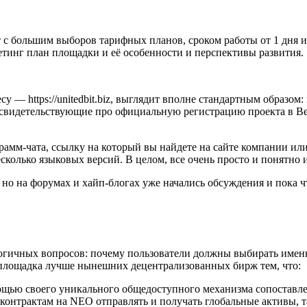
с большим выборов тарифных планов, сроком работы от 1 дня и
кетинг план площадки и её особенности и перспективы развития.
у — https://unitedbit.biz, выглядит вполне стандартным образом
свидетельствующие про официальную регистрацию проекта в Вел
рамм-чата, ссылку на который вы найдете на сайте компании или
есколько языковых версий. В целом, все очень просто и понятно 
о, но на форумах и хайп-блогах уже начались обсуждения и пока
огичных вопросов: почему пользователи должны выбирать именно
я площадка лучше нынешних децентрализованных бирж тем, что:
щью своего уникального общедоступного механизма сопоставле
-контрактам на NEO отправлять и получать глобальные активы, 