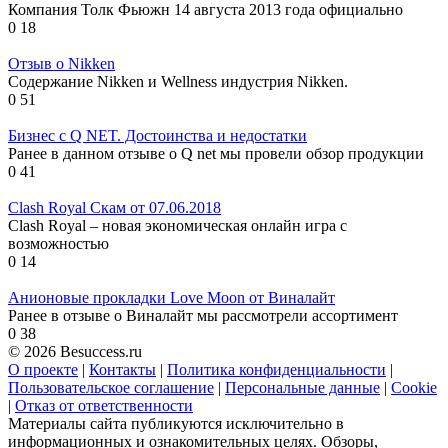
Компания Толк Фьюжн 14 августа 2013 года официально
0
18
Отзыв о Nikken
Содержание Nikken и Wellness индустрия Nikken.
0
51
Бизнес с Q NET. Достоинства и недостатки
Ранее в данном отзыве о Q net мы провели обзор продукции
0
41
Clash Royal Скам от 07.06.2018
Clash Royal – новая экономическая онлайн игра с
возможностью
0
14
Анионовые прокладки Love Moon от Виналайт
Ранее в отзыве о Виналайт мы рассмотрели ассортимент
0
38
© 2026 Besuccess.ru
О проекте
|
Контакты
|
Политика конфиденциальности
|
Пользовательское соглашение
|
Персональные данные
|
Cookie
|
Отказ от ответственности
Материалы сайта публикуются исключительно в
информационных и ознакомительных целях. Обзоры,