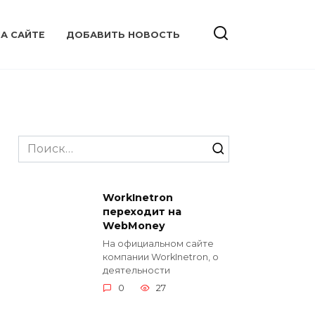
А САЙТЕ
ДОБАВИТЬ НОВОСТЬ
Search
for:
WorkInetron
переходит на
WebMoney
На официальном сайте
компании WorkInetron, о
деятельности
0
27