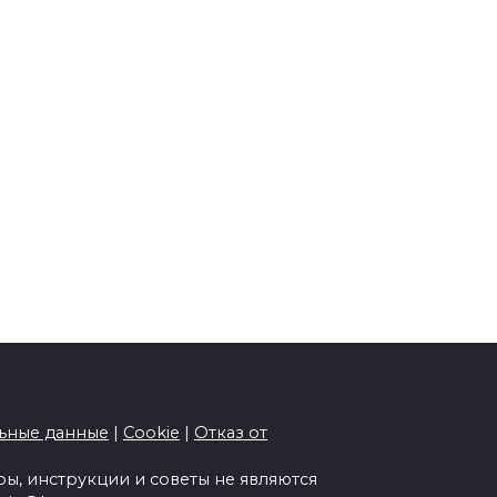
ьные данные
|
Cookie
|
Отказ от
ы, инструкции и советы не являются