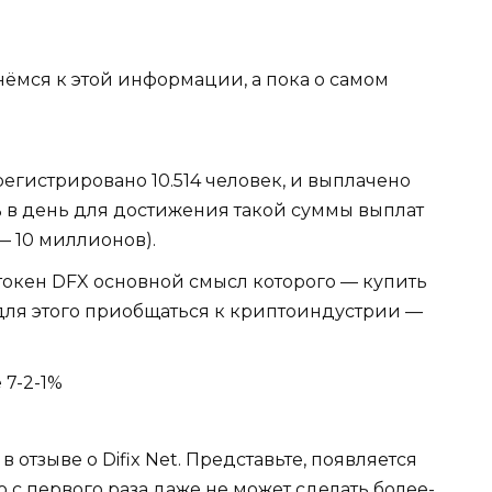
рнёмся к этой информации, а пока о самом
арегистрировано 10.514 человек, и выплачено
% в день для достижения такой суммы выплат
— 10 миллионов).
 токен DFX основной смысл которого — купить
для этого приобщаться к криптоиндустрии —
 7-2-1%
 отзыве о Difix Net. Представьте, появляется
 с первого раза даже не может сделать более-