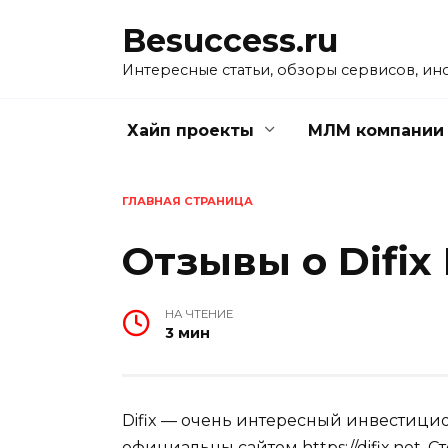
Перейти
Besuccess.ru
к
содержанию
Интересные статьи, обзоры сервисов, ин
Хайп проекты
МЛМ компании
ГЛАВНАЯ СТРАНИЦА
Отзывы о Difix
НА ЧТЕНИЕ
3 мин
Difix — очень интересный инвестицио
официальны сайтом https://difix.net. 