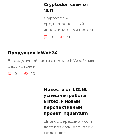
Cryptodon скам от
13.11
Cryptodon –
среднепроцентный
инвестиционный проект
0
31
Продукция InWeb24
В предыдущей части отзыва о InWeb24 мы
рассмотрели
0
20
Новости от 1.12.18:
успешная работа
Elirtex, и новый
перспективный
проект Inquantum
Elirtex с середины июля
дает возможность всем
желающим