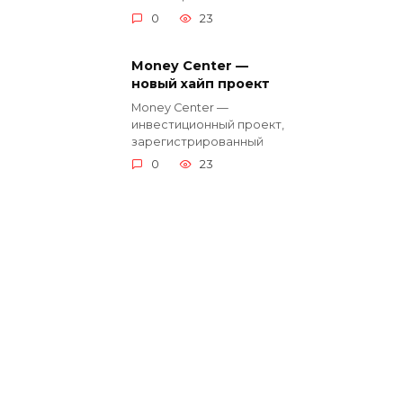
0
23
Money Center —
новый хайп проект
Money Center —
инвестиционный проект,
зарегистрированный
0
23