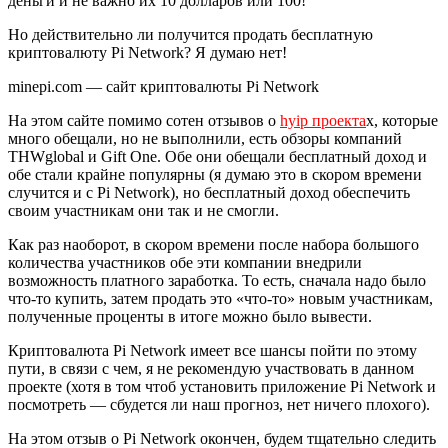
деньги и не важно их 10 долларов или 100!
Но действительно ли получится продать бесплатную
криптовалюту Pi Network? Я думаю нет!
minepi.com — сайт криптовалюты Pi Network
На этом сайте помимо сотен отзывов о
hyip проекта
х, которые
много обещали, но не выполнили, есть обзоры компаний
THWglobal и Gift One. Обе они обещали бесплатный доход и
обе стали крайне популярны (я думаю это в скором времени
случится и с Pi Network), но бесплатный доход обеспечить
своим участникам они так и не смогли.
Как раз наоборот, в скором времени после набора большого
количества участников обе эти компании внедрили
возможность платного заработка. То есть, сначала надо было
что-то купить, затем продать это «что-то» новым участникам,
полученные проценты в итоге можно было вывести.
Криптовалюта Pi Network имеет все шансы пойти по этому
пути, в связи с чем, я не рекомендую участвовать в данном
проекте (хотя в том чтоб установить приложение Pi Network и
посмотреть — сбудется ли наш прогноз, нет ничего плохого).
На этом отзыв о Pi Network окончен, будем тщательно следить