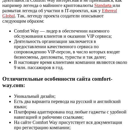
Деятельность Comfort Way интересная и не приевшаяся, как
например легенда о майнинге криптовалюты
Standarta
или
размытая легенда об участии в IT-проектах, как у
Ethereal
Global
. Так, легенду проекта создатели описывают
следующим образом:
Comfort Way — лидер в обеспечении наземного
обслуживания клиентов и оказании VIP сервиса;
Деятельность организации заключается в
предоставлении качественного сервиса по
сопровождению VIP-персон, в число которых входят
бизнесмены, дипломаты, туристы и так далее;
В настоящее время клиентами компании являются около
9 млн. пассажиров в год.
Отличительные особенности сайта comfort-
way.com:
Уникальный дизайн;
Есть два варианта перевода на русский и английский
языки;
Платформа адаптирована под любые гаджеты с удобной
навигацией и рабочими ссылками;
На сайте Comfort Way присутствует вся документация
про регистрацию компании;