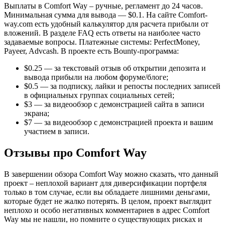
Выплаты в Comfort Way – ручные, регламент до 24 часов.
Минимальная сумма для вывода — $0.1. На сайте Comfort-
way.com есть удобный калькулятор для расчета прибыли от
вложений. В разделе FAQ есть ответы на наиболее часто
задаваемые вопросы. Платежные системы: PerfectMoney,
Payeer, Advcash. В проекте есть Bounty-программа:
$0.25 — за текстовый отзыв об открытии депозита и
вывода прибыли на любом форуме/блоге;
$0.5 — за подписку, лайки и репосты последних записей
в официальных группах социальных сетей;
$3 — за видеообзор с демонстрацией сайта в записи
экрана;
$7 — за видеообзор с демонстрацией проекта и вашим
участием в записи.
Отзывы про Comfort Way
В завершении обзора Comfort Way можно сказать, что данный
проект – неплохой вариант для диверсификации портфеля
только в том случае, если вы обладаете лишними деньгами,
которые будет не жалко потерять. В целом, проект выглядит
неплохо и особо негативных комментариев в адрес Comfort
Way мы не нашли, но помните о существующих рисках и