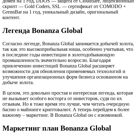
домен на 1 год, DDOS — защита от Cloudflare, лицензионный
скрипт — Gold Coders, SSL — сертификат от COMODO +
GrennBar на 1 год, уникальный дизайн, оригинальный
контент.
Легенда Bonanza Global
Согласно легенде, Bonanza Global занимается добычей золота,
так как это высокоприбыльная ниша, особенно учитывая, что
в последние годы инвестиции в золотодобывающую
промышленность значительно возросли. Благодаря
привлечению инвестиций Bonanza Global расширяет
возможности для обновления применяемых технологий и
улучшения организационных форм бизнеса основанном на
добыче золота.
В целом, это довольно простая и интересная легенда, которая
не вызывает особого восторга от инвесторов, судя по их
отзывам. Но в тоже время это лучше, чем читать очередную
басню о майнинге криптовалют. А теперь перейдем к более
важному – маркетинг. В Bonanza Global он с изюминкой.
Маркетинг план Bonanza Global