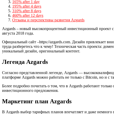
165% after 1 day
195% after 4 days
310% after 8 days
460% after 12 days
Отзывы и перспективы развития Azgards
Azgards – новый высокопроцентный инвестиционный проект с т
августа 2018 года.
Официальный сайт –https://azgards.com. Дизайн привлекает вн
труда разберетесь что к чему! Техническая часть проекта: д
уникальный дизайн, оригинальный контент.
Легенда Azgards
Согласно представленной легенде, Azgards — высококвалифиц
платформе Azgards можно работать не только с Bitcoin, но и с
Более подробно почитать о том, что в Azgards работают тольк
инвестиционного предложения.
Маркетинг план Azgards
В Azgards выбор тарифных планов впечатляет и даже немного п