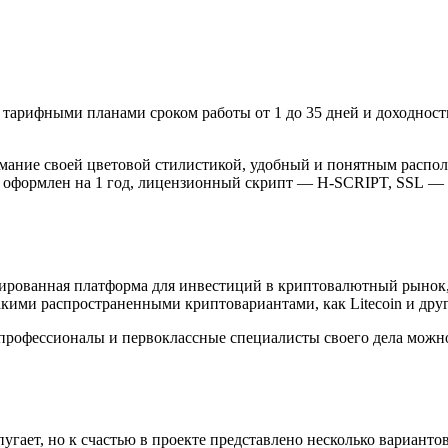
арифными планами сроком работы от 1 до 35 дней и доходностью
имание своей цветовой стилистикой, удобный и понятным распол
омен оформлен на 1 год, лицензионный скрипт — H-SCRIPT, SSL
ированная платформа для инвестиций в криптовалютный рынок,
 такими распространенными криптовариантами, как Litecoin и др
о профессионалы и первоклассные специалисты своего дела можн
угает, но к счастью в проекте представлено несколько варианто