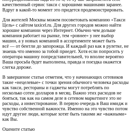
качественный сервис такси с хорошими машинами заранее.
Вдруг в какой-то момент это придется продемонстрировать.
Для жителей Москвы можем посоветовать компанию «Такси
Цель» с сайтом taxicel.ru. Для других городов можно найти
хорошие компании через Интернет. Обычно чем дольше
компания работает на рынке, тем «ровнее» у нее выбор
машин, а у новых компаний в ассортименте может быть
всё — от бентли до запорожца. И каждый раз как в рулетке, не
знаешь что именно за тобой приедет. Хотя если попросить у
оператора машину попредставительней, то вполне вероятно
Ваша просьба будет выполнена, правда и поездка окажется
слегка дороже.
В завершение статьи отметим, что у начинающих сетевиков
такие «нецелевые» с точки зрения обычного человека расходы
как такси, рестораны и гаджеты могут потреблять по
несколько сотен долларов в месяц. Важно этих расходов не
бояться, так как на самом деле в сетевом маркетинге это не
расходы, а инвестирование. В первую очередь в Ваш имидж и
чувство собственной важности. Именно на это чувство потом
идут другие люди, которые хотят быть такими же «важными»
как Вы.
Оцените статью