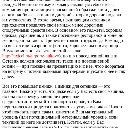
имидж. Именно поэтому каждая уважающая себя сетевая
компания пропогандирует роскошный образ жизни и дарит
своим наиболее активным дистрибьюторам дорогие подарки
и путешествия. В то же время, начинающим сетевикам
приходится проявлять свой имидж менее дорогими
сподручными средствами. В основном это гаджеты, хорошая
одежда, украшения, а также посещение ресторанов и конечно
же поездки на такси. Причем не только тогда, когда Вам надо
на вокзал или в аэропорт (кстати, хорошее такси в аэропорт
Внуково можно заказать по этой ссылке
http://taxicel.ru/airport/vnukovo
), но и в повседневной жизни.
Сетевик должен использовать такси и в повседневной
жизни — при поездке на презентацию и с нее, чтоб добраться
на встречу с потенциальными партнерами и уехать с нее и так
далее.
Все это повышает имидж, а имидж для сетевика — это
главное. Важно учесть, что даже если у Вас есть своя машина,
но она по своему уровню не превышает
среднестатистический транспорт в городе, то Вам
периодически придется пользоваться услугами такси. Просто,
чтоб показать партнерам и клиентам Ваш материальный
уровень (или потенциальный материальный уровень, если
текущий до него не дотягивает). Кстати, если у Вас
полураздолбанная лада из 90-х, то лучше заприметить себе