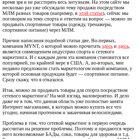
время зря и не расстерять весь энтузиазм. На этом сайте мы
несколько раз уже обсуждали тему продажи посредством
МЛМ разных товаров (например, в
этой статье
), сейчас мы
поговорим на тему спорта и ответим на вопрос — можно ли
продавать спортивные товары (одежду, тренажеры,
спортивное питание) через МЛМ.
Причин написания подобной статьи две. Во-первых,
компания MYNT, о которой можно прочитать
здесь
и
здесь
,
является совмещением индустрии спорта и сетевого
маркетинга. И с каждым днем эта компания становится все
популярней, по крайней мере в США. А, во-вторых, мне
недавно предложили стать маркетологом новой компании, у
которой основная продукция будет — спортивное питание.
Сразу скажу, что я отказался.
Итак, можно ли продавать товары для спорта посредством
сетевого маркетинга? На мой взгляд, маловероятно. И дело
даже не в том, что данная область уже полностью занята
Интернет магазинами, в которых можно купить все что
угодно, начиная протеином и заканчивая велосипедами.
Проблема в том, что сетевой маркетинг в первую очередь
рассчитан на решение проблемы. Поэтому и продаются через
него всевозможные БАДы, соки, товары для здоровья и т.д.