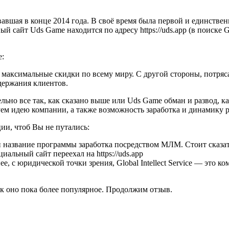
ртовавшая в конце 2014 года. В своё время была первой и единс
 сайт Uds Game находится по адресу https://uds.app (в поиске G
е:
 максимальные скидки по всему миру. С другой стороны, потря
держания клиентов.
льно все так, как сказано выше или Uds Game обман и развод, 
уем идею компании, а также возможность заработка и динамику р
ии, чтоб Вы не путались:
название программы заработка посредством МЛМ. Стоит сказать,
альный сайт переехал на https://uds.app
чнее, с юридической точки зрения, Global Intellect Service — эт
к оно пока более популярное. Продолжим отзыв.