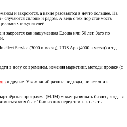
ном и закроются, а какие разовьются в нечто большее. На
» случаются сплошь и рядом. А ведь с тех пор стоимость
енциальных покупателей.
 и закроется как нашумевшая Едоша или 50 лет. Зато по
и.
llect Service (3000 в месяц), UDS App (4000 в месяц) и т.д.
дти в ногу со временем, изменяя маркетинг, методы продаж (с
oup
и другие. У компаний разные подходы, но все они в
артнёрская программа (МЛМ) может развивать бизнес, когда за
миться хотя бы с 10-ю из них перед тем как начать