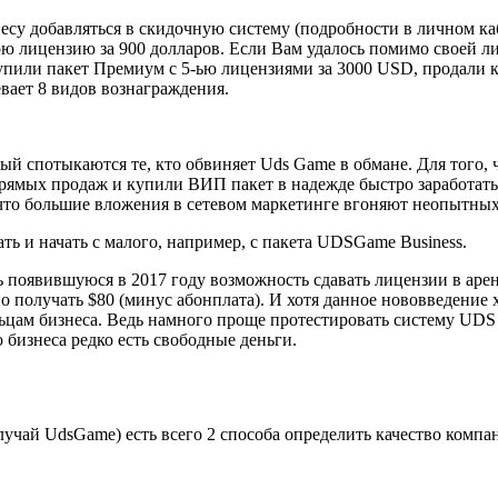
есу добавляться в скидочную систему (подробности в личном ка
ою лицензию за 900 долларов. Если Вам удалось помимо своей ли
упили пакет Премиум с 5-ью лицензиями за 3000 USD, продали 
вает 8 видов вознаграждения.
рый спотыкаются те, кто обвиняет Uds Game в обмане. Для того,
ямых продаж и купили ВИП пакет в надежде быстро заработать $
, что большие вложения в сетевом маркетинге вгоняют неопытны
ь и начать с малого, например, с пакета UDSGame Business.
ь появившуюся в 2017 году возможность сдавать лицензии в арен
о получать $80 (минус абонплата). И хотя данное нововведение 
цам бизнеса. Ведь намного проще протестировать систему UDS G
о бизнеса редко есть свободные деньги.
учай UdsGame) есть всего 2 способа определить качество компа