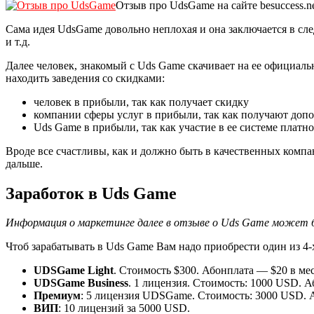
Отзыв про UdsGame на сайте besuccess.n
Сама идея UdsGame довольно неплохая и она заключается в сл
и т.д.
Далее человек, знакомый с Uds Game скачивает на ее официальном
находить заведения со скидками:
человек в прибыли, так как получает скидку
компании сферы услуг в прибыли, так как получают доп
Uds Game в прибыли, так как участие в ее системе платно
Вроде все счастливы, как и должно быть в качественных комп
дальше.
Заработок в Uds Game
Информация о маркетинге далее в отзыве о Uds Game может б
Чтоб зарабатывать в Uds Game Вам надо приобрести один из 4-
UDSGame Light
. Стоимость $300. Абонплата — $20 в мес
UDSGame Business
. 1 лицензия. Стоимость: 1000 USD. А
Премиум
: 5 лицензия UDSGame. Стоимость: 3000 USD. А
ВИП
: 10 лицензий за 5000 USD.