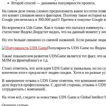
Второй способ — динамика популярности проекта.
На самом деле очень сложно предположить какие из сотен поя
это влияет слишком много факторов. Поэтому такие истории как
Google увеличилась в 300.000 раз!!! Причем в покупке Google 
Но вернемся к Uds Game. Как я только что пытался намекнуть —
статистике Яндекс.Вордстат видно, что на данный момент у нее
Но это больше связанно со сменой названий. Если раньше люди и
Популярность UDS Game по Яндекс
Также показателем развития UDSGame является тот факт, что к
МЛМ на франчайзинг) и т.д.
Стоит отметить, что хотя идея UDS Game и уникальна, но по су
конечном итоге предлагают людям скидки. Хотя и на разные ус
В завершение отзыва о UDS Game отметим, что компания имеет
дело берутся профессионалы. С другой стороны, отзывы о UDS A
сотрудничать с компанией.
На этом всё, следите за новостями UDS Game и Global Intellect 
Оцените статью