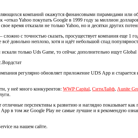
вляющихся компаний окажутся финансовыми пирамидами или обма
 «отказ Yahoo покупать Google в 1999 году за миллион долларов
в свое время отказали не только Yahoo, но и десятки других пот
 сложно с точностью сказать, просуществует компания еще 1 год
 всё довольно неплохо, хотя и идёт небольшой спад популярност
скали только Uds Game, то сейчас дополнительно ищут Global Inte
.Вордстат
омпания регулярно обновляет приложение UDS App и старается и
ти, у неё много конкурентов:
WWP Capital
,
СитиЛайф
,
Aunite Gr
луги.
 отличные перспективы к развитию и наглядно показывает как п
pp в том же Google Play не самые лучшие и я рекомендую ознако
Service на нашем сайте.