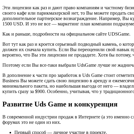
Эти лицензии как раз и дают право компаниям и частному бизн
своего кафе или парикмахерской нет, то Вы можете продать св
дополнительное партнерское вознаграждение. Например, Вы к
1500 USD. И это не все — маркетинг план компании подразуме
Как и раньше, подробности на официальном сайте UDSGame.
Вот тут как раз и кроется серьезный подводный камень, о кото
должен их сначала купить. Если Вы переоценили свой навык пр
вероятно, что Вы эти лицензии не продадите. Хотя бы потому
Поэтому если Вы все-таки выбрали UdsGame лучше не жадничат
В дополнение к части про заработок в Uds Game стоит отметит
Business Вы можете сдать свою лицензию в аренду и ежемесячн
минимального пакета, но наибольшая выгода от него — владель
купить сразу за $900. Особенно, учитывая, что у традиционног
Развитие Uds Game и конкуренция
В современной индустрии продаж в Интернете (а это именно сл
форумах это не один из них.
Первый способ — личное участие в проекте.