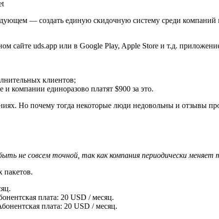
et
едующем — создать единую скидочную систему среди компаний и
 сайте uds.app или в Google Play, Apple Store и т.д. приложение
олнительных клиентов;
е и компании единоразово платят $900 за это.
аниях. Но почему тогда некоторые люди недовольны и отзывы пр
ыть не совсем точной, так как компания периодически меняет 
х пакетов.
яц.
бонентская плата: 20 USD / месяц.
бонентская плата: 20 USD / месяц.