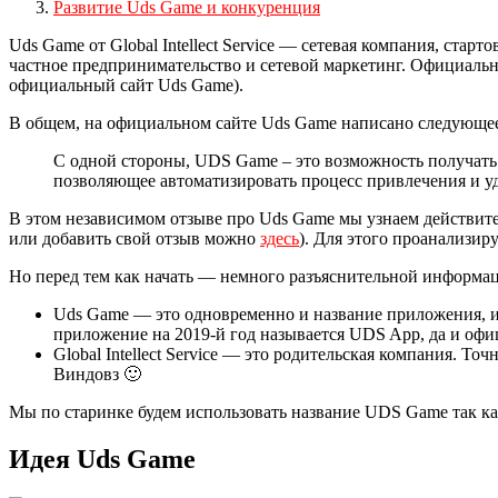
Развитие Uds Game и конкуренция
Uds Game от Global Intellect Service — сетевая компания, ста
частное предпринимательство и сетевой маркетинг. Официальный
официальный сайт Uds Game).
В общем, на официальном сайте Uds Game написано следующе
С одной стороны, UDS Game – это возможность получать
позволяющее автоматизировать процесс привлечения и у
В этом независимом отзыве про Uds Game мы узнаем действите
или добавить свой отзыв можно
здесь
). Для этого проанализир
Но перед тем как начать — немного разъяснительной информац
Uds Game — это одновременно и название приложения, и 
приложение на 2019-й год называется UDS App, да и офици
Global Intellect Service — это родительская компания. То
Виндовз 🙂
Мы по старинке будем использовать название UDS Game так ка
Идея Uds Game