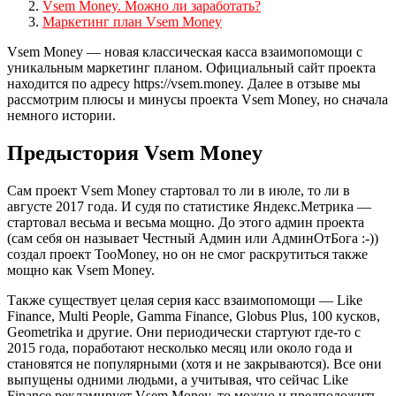
Vsem Money. Можно ли заработать?
Маркетинг план Vsem Money
Vsem Money — новая классическая касса взаимопомощи с
уникальным маркетинг планом. Официальный сайт проекта
находится по адресу https://vsem.money. Далее в отзыве мы
рассмотрим плюсы и минусы проекта Vsem Money, но сначала
немного истории.
Предыстория Vsem Money
Сам проект Vsem Money стартовал то ли в июле, то ли в
августе 2017 года. И судя по статистике Яндекс.Метрика —
стартовал весьма и весьма мощно. До этого админ проекта
(сам себя он называет Честный Админ или АдминОтБога :-))
создал проект TooMoney, но он не смог раскрутиться также
мощно как Vsem Money.
Также существует целая серия касс взаимопомощи — Like
Finance, Multi People, Gamma Finance, Globus Plus, 100 кусков,
Geometrika и другие. Они периодически стартуют где-то с
2015 года, поработают несколько месяц или около года и
становятся не популярными (хотя и не закрываются). Все они
выпущены одними людьми, а учитывая, что сейчас Like
Finance рекламирует Vsem Money, то можно и предположить,