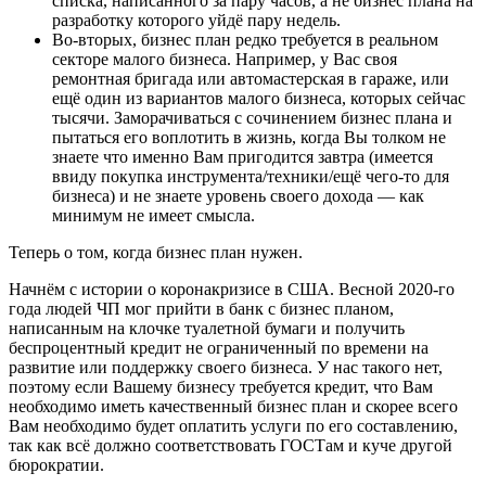
списка, написанного за пару часов, а не бизнес плана на
разработку которого уйдё пару недель.
Во-вторых, бизнес план редко требуется в реальном
секторе малого бизнеса. Например, у Вас своя
ремонтная бригада или автомастерская в гараже, или
ещё один из вариантов малого бизнеса, которых сейчас
тысячи. Заморачиваться с сочинением бизнес плана и
пытаться его воплотить в жизнь, когда Вы толком не
знаете что именно Вам пригодится завтра (имеется
ввиду покупка инструмента/техники/ещё чего-то для
бизнеса) и не знаете уровень своего дохода — как
минимум не имеет смысла.
Теперь о том, когда бизнес план нужен.
Начнём с истории о коронакризисе в США. Весной 2020-го
года людей ЧП мог прийти в банк с бизнес планом,
написанным на клочке туалетной бумаги и получить
беспроцентный кредит не ограниченный по времени на
развитие или поддержку своего бизнеса. У нас такого нет,
поэтому если Вашему бизнесу требуется кредит, что Вам
необходимо иметь качественный бизнес план и скорее всего
Вам необходимо будет оплатить услуги по его составлению,
так как всё должно соответствовать ГОСТам и куче другой
бюрократии.