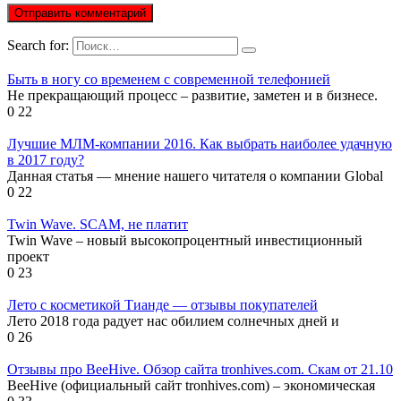
Search for:
Быть в ногу со временем с современной телефонией
Не прекращающий процесс – развитие, заметен и в бизнесе.
0
22
Лучшие МЛМ-компании 2016. Как выбрать наиболее удачную
в 2017 году?
Данная статья — мнение нашего читателя о компании Global
0
22
Twin Wave. SCAM, не платит
Twin Wave – новый высокопроцентный инвестиционный
проект
0
23
Лето с косметикой Тианде — отзывы покупателей
Лето 2018 года радует нас обилием солнечных дней и
0
26
Отзывы про BeeHive. Обзор сайта tronhives.com. Скам от 21.10
BeeHive (официальный сайт tronhives.com) – экономическая