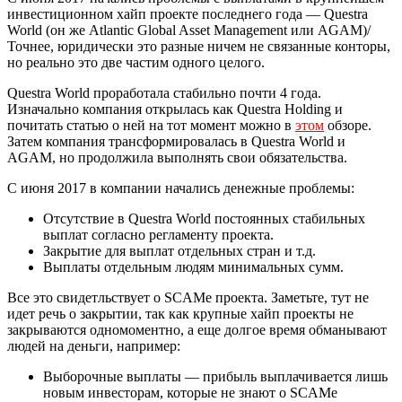
инвестиционном хайп проекте последнего года — Questra
World (он же Atlantic Global Asset Management или AGAM)/
Точнее, юридически это разные ничем не связанные конторы,
но реально это две частим одного целого.
Questra World проработала стабильно почти 4 года.
Изначально компания открылась как Questra Holding и
почитать статью о ней на тот момент можно в
этом
обзоре.
Затем компания трансформировалась в Questra World и
AGAM, но продолжила выполнять свои обязательства.
С июня 2017 в компании начались денежные проблемы:
Отсутствие в Questra World постоянных стабильных
выплат согласно регламенту проекта.
Закрытие для выплат отдельных стран и т.д.
Выплаты отдельным людям минимальных сумм.
Все это свидетльствует о SCAMe проекта. Заметьте, тут не
идет речь о закрытии, так как крупные хайп проекты не
закрываются одномоментно, а еще долгое время обманывают
людей на деньги, например:
Выборочные выплаты — прибыль выплачивается лишь
новым инвесторам, которые не знают о SCAMe