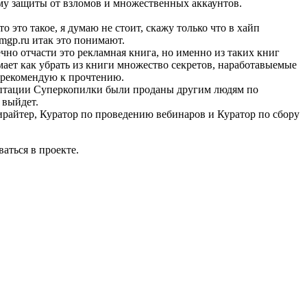
ему защиты от взломов и множественных аккаунтов.
это такое, я думаю не стоит, скажу только что в хайп
mgp.ru итак это понимают.
но отчасти это рекламная книга, но именно из таких книг
умает как убрать из книги множество секретов, наработавыемые
у рекомендую к прочтению.
даптации Суперкопилки были проданы другим людям по
 выйдет.
райтер, Куратор по проведению вебинаров и Куратор по сбору
аться в проекте.