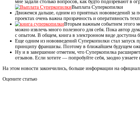
мне задали столько вопросов, как будто подозревают в о
Выплата Суперкопилки
Движемся дальше, одним из приятных нововведений за пос
проектах очень важна прозрачность и оперативность тех
Вторым важным событием этого мес
можно извлечь много полезного для себя. Пока автор дум
с опытом. В общем, книга в электронном виде доступна 
Еще одним из нововведений Суперкопилки стал запуск п
принципу франшизы. Поэтому в ближайшем будущем ожида
Ну и в завершение отметим, что Суперкопилка расширяе
отзывов. Если хотите — попробуйте себя, заодно узнаете 
На этом новости закончились, больше информации на официально
Оцените статью