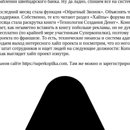
граблении швейцарского банка. Ну да ладно, спишем все на сист
ледний месяц стала функция «Обратный Звонок». Объяснять что 
поддержки. Собственно, те кто читают раздел «Хайпы» форума m
яца стала раскрутка книги «Технология Создания Денег». Конеч
ает, как незаметно вставить в книгу побольше рекламы, он не д
бесплатно (по крайней мере участникам Суперкопилки), поэтом
роекта по франшизе. То есть, технические нюансы и система а
ем выход интересного хайп проекта и посмотрим, что из него
т штат сотрудников и ищет людей на следующие должности: Копи
как выглядит хайп проект изнутри.
м сайте https://superkopilka.com. Там же можно и зарегистриров