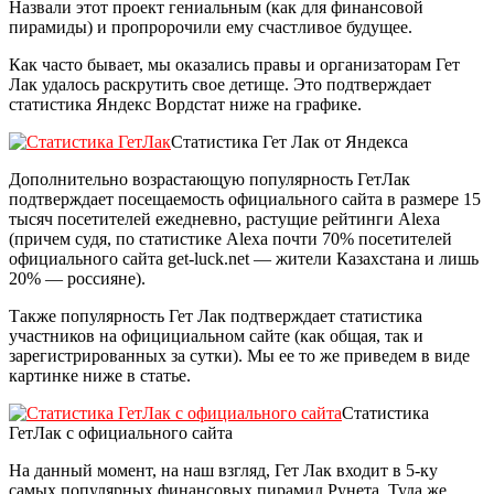
Назвали этот проект гениальным (как для финансовой
пирамиды) и пропророчили ему счастливое будущее.
Как часто бывает, мы оказались правы и организаторам Гет
Лак удалось раскрутить свое детище. Это подтверждает
статистика Яндекс Вордстат ниже на графике.
Статистика Гет Лак от Яндекса
Дополнительно возрастающую популярность ГетЛак
подтверждает посещаемость официального сайта в размере 15
тысяч посетителей ежедневно, растущие рейтинги Alexa
(причем судя, по статистике Alexa почти 70% посетителей
официального сайта get-luck.net — жители Казахстана и лишь
20% — россияне).
Также популярность Гет Лак подтверждает статистика
участников на официциальном сайте (как общая, так и
зарегистрированных за сутки). Мы ее то же приведем в виде
картинке ниже в статье.
Статистика
ГетЛак с официального сайта
На данный момент, на наш взгляд, Гет Лак входит в 5-ку
самых популярных финансовых пирамид Рунета. Туда же