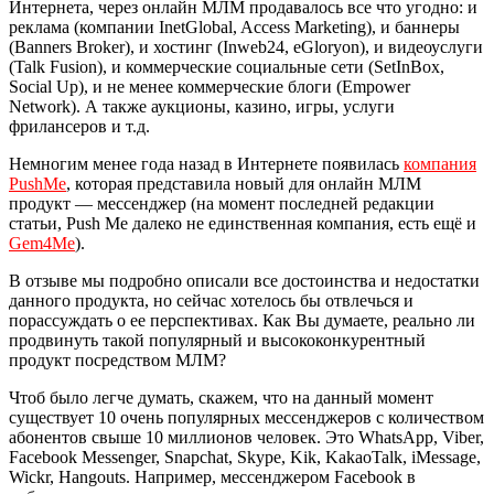
Интернета, через онлайн МЛМ продавалось все что угодно: и
реклама (компании InetGlobal, Access Marketing), и баннеры
(Banners Broker), и хостинг (Inweb24, eGloryon), и видеоуслуги
(Talk Fusion), и коммерческие социальные сети (SetInBox,
Social Up), и не менее коммерческие блоги (Empower
Network). А также аукционы, казино, игры, услуги
фрилансеров и т.д.
Немногим менее года назад в Интернете появилась
компания
PushMe
, которая представила новый для онлайн МЛМ
продукт — мессенджер (на момент последней редакции
статьи, Push Me далеко не единственная компания, есть ещё и
Gem4Me
).
В отзыве мы подробно описали все достоинства и недостатки
данного продукта, но сейчас хотелось бы отвлечься и
порассуждать о ее перспективах. Как Вы думаете, реально ли
продвинуть такой популярный и высококонкурентный
продукт посредством МЛМ?
Чтоб было легче думать, скажем, что на данный момент
существует 10 очень популярных мессенджеров с количеством
абонентов свыше 10 миллионов человек. Это WhatsApp, Viber,
Facebook Messenger, Snapchat, Skype, Kik, KakaoTalk, iMessage,
Wickr, Hangouts. Например, мессенджером Facebook в