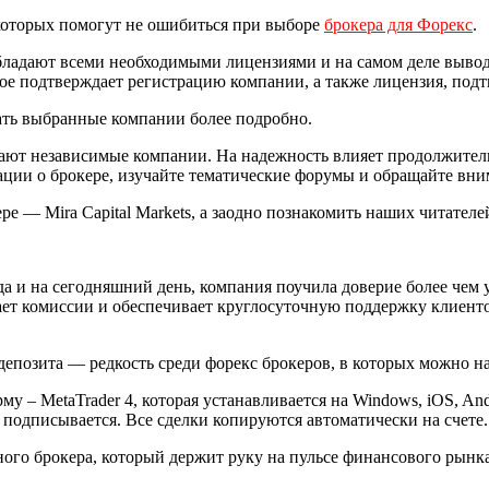
которых помогут не ошибиться при выборе
брокера для Форекс
.
бладают всеми необходимыми лицензиями и на самом деле вывод
рое подтверждает регистрацию компании, а также лицензия, под
чать выбранные компании более подробно.
ают независимые компании. На надежность влияет продолжитель
ации о брокере, изучайте тематические форумы и обращайте вни
е — Mira Capital Markets, а заодно познакомить наших читателей
ода и на сегодняшний день, компания поучила доверие более чем у
ает комиссии и обеспечивает круглосуточную поддержку клиентов
епозита — редкость среди форекс брокеров, в которых можно нач
рму – MetaTrader 4, которая устанавливается на Windows, iOS, A
подписывается. Все сделки копируются автоматически на счете.
тного брокера, который держит руку на пульсе финансового рын