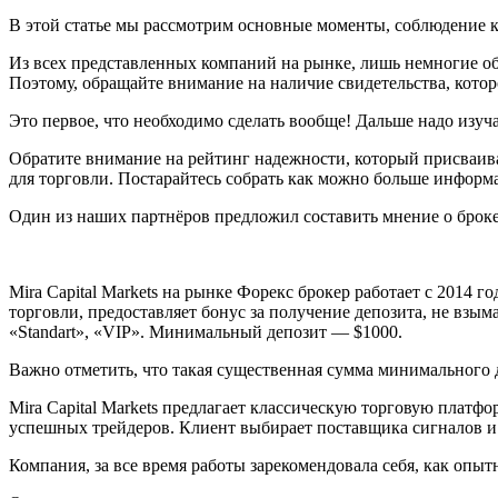
В этой статье мы рассмотрим основные моменты, соблюдение 
Из всех представленных компаний на рынке, лишь немногие о
Поэтому, обращайте внимание на наличие свидетельства, кото
Это первое, что необходимо сделать вообще! Дальше надо изу
Обратите внимание на рейтинг надежности, который присваив
для торговли. Постарайтесь собрать как можно больше информ
Один из наших партнёров предложил составить мнение о брокер
Mira Capital Markets на рынке Форекс брокер работает с 2014 г
торговли, предоставляет бонус за получение депозита, не взым
«Standart», «VIP». Минимальный депозит — $1000.
Важно отметить, что такая существенная сумма минимального д
Mira Capital Markets предлагает классическую торговую платфо
успешных трейдеров. Клиент выбирает поставщика сигналов и 
Компания, за все время работы зарекомендовала себя, как опы