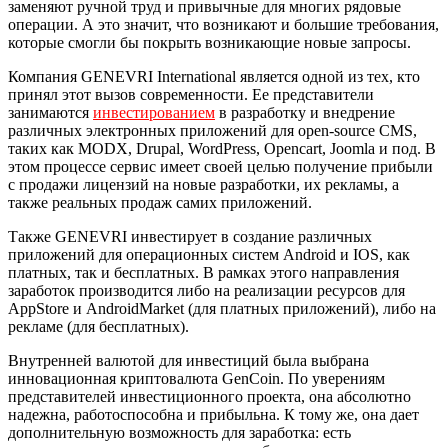
заменяют ручной труд и привычные для многих рядовые
операции. А это значит, что возникают и большие требования,
которые смогли бы покрыть возникающие новые запросы.
Компания GENEVRI International является одной из тех, кто
принял этот вызов современности. Ее представители
занимаются
инвестированием
в разработку и внедрение
различных электронных приложений для open-source CMS,
таких как MODX, Drupal, WordPress, Opencart, Joomla и под. В
этом процессе сервис имеет своей целью получение прибыли
с продажи лицензий на новые разработки, их рекламы, а
также реальных продаж самих приложений.
Также GENEVRI инвестирует в создание различных
приложений для операционных систем Android и IOS, как
платных, так и бесплатных. В рамках этого направления
заработок производится либо на реализации ресурсов для
AppStore и AndroidMarket (для платных приложений), либо на
рекламе (для бесплатных).
Внутренней валютой для инвестиций была выбрана
инновационная криптовалюта GenCoin. По уверениям
представителей инвестиционного проекта, она абсолютно
надежна, работоспособна и прибыльна. К тому же, она дает
дополнительную возможность для заработка: есть