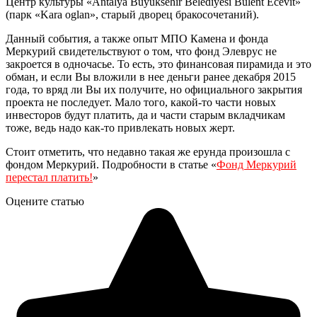
Центр культуры «Antalya Buyuksehir Belediyesi Bulent Ecevit»
(парк «Kara oglan», старый дворец бракосочетаний).
Данный события, а также опыт МПО Камена и фонда
Меркурий свидетельствуют о том, что фонд Элеврус не
закроется в одночасье. То есть, это финансовая пирамида и это
обман, и если Вы вложили в нее деньги ранее декабря 2015
года, то вряд ли Вы их получите, но официального закрытия
проекта не последует. Мало того, какой-то части новых
инвесторов будут платить, да и части старым вкладчикам
тоже, ведь надо как-то привлекать новых жерт.
Стоит отметить, что недавно такая же ерунда произошла с
фондом Меркурий. Подробности в статье «
Фонд Меркурий
перестал платить!
»
Оцените статью