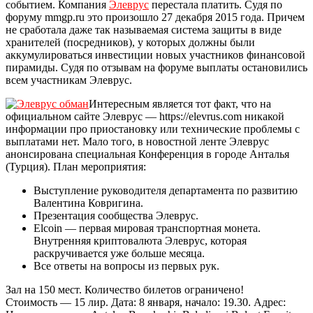
событием. Компания
Элеврус
перестала платить. Судя по
форуму mmgp.ru это произошло 27 декабря 2015 года. Причем
не сработала даже так называемая система защиты в виде
хранителей (посредников), у которых должны были
аккумулироваться инвестиции новых участников финансовой
пирамиды. Судя по отзывам на форуме выплаты остановились
всем участникам Элеврус.
Интересным является тот факт, что на
официальном сайте Элеврус — https://elevrus.com никакой
информации про приостановку или технические проблемы с
выплатами нет. Мало того, в новостной ленте Элеврус
анонсирована специальная Конференция в городе Анталья
(Турция). План мероприятия:
Выступление руководителя департамента по развитию
Валентина Ковригина.
Презентация сообщества Элеврус.
Elcoin — первая мировая транспортная монета.
Внутренняя криптовалюта Элеврус, которая
раскручивается уже больше месяца.
Все ответы на вопросы из первых рук.
Зал на 150 мест. Количество билетов ограничено!
Стоимость — 15 лир. Дата: 8 января, начало: 19.30. Адрес: