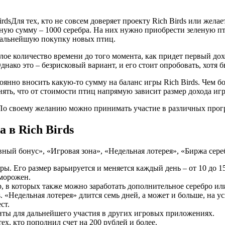
irdsДля тех, кто не совсем доверяет проекту Rich Birds или жела
ную сумму – 1000 серебра. На них нужно приобрести зеленую пт
 дальнейшую покупку новых птиц.
лое количество времени до того момента, как придет первый дох
днако это – безрисковый вариант, и его стоит опробовать, хотя б
оянно вносить какую-то сумму на баланс игры Rich Birds. Чем б
ять, что от стоимости птиц напрямую зависит размер дохода игр
 По своему желанию можно принимать участие в различных прогр
 в Rich Birds
вный бонус», «Игровая зона», «Недельная лотерея», «Биржа сер
. Его размер варьируется и меняется каждый день – от 10 до 150
аморожен.
р, в которых также можно заработать дополнительное серебро и
. «Недельная лотерея» длится семь дней, а может и больше, на
ст.
нты для дальнейшего участия в других игровых приложениях.
х, кто пополнил счет на 200 рублей и более.