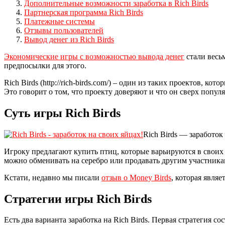
Дополнительные возможности заработка в Rich Birds
Партнерская программа Rich Birds
Платежные системы
Отзывы пользователей
Вывод денег из Rich Birds
Экономические игры с возможностью вывода денег
стали весьм
предпосылки для этого.
Rich Birds (http://rich-birds.com/) – один из таких проектов, 
Это говорит о том, что проекту доверяют и что он сверх попул
Суть игры Rich Birds
Rich Birds — заработок
Игроку предлагают купить птиц, которые варьируются в своих 
можно обменивать на серебро или продавать другим участника
Кстати, недавно мы писали
отзыв о Money Birds
, которая явля
Стратегии игры Rich Birds
Есть два варианта заработка на Rich Birds. Первая стратегия 