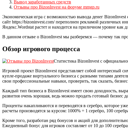
Вывод заработанных средств
Отзывы про BizonInvest на форуме mmgp.ru
Экономическая игра с возможностью вывода денег BizonInvest 
сайт https://bizoninvest.com/ переполнен рекламой различных
Яндекс.Wordstat растет и находится на приличном уровне как д
В данном отзыве о BizonInvest мы разберемся — почему так пр
Обзор игрового процесса
Статистика BizonInvest с официально
Игровой проект BizonInvest представляет собой интересный с
купле-продаже виртуального бизнеса с разными типами деятель
свои профессиональные навыки, проверить, так сказать, бизнес
Каждый тип бизнеса в BizonInvest имеет свою доходность, вы
развития очень хорошая, ведь можно продать готовый бизнес д
Проценты накапливаются и переводятся в серебро, которое уже 
расчеты производятся за курсом: 1000% = 1 серебро, 100 серебра
Кроме того, разработан ряд бонусов и акций для дополнительн
Ежедневный бонус для игроков составляет от 10 до 100 серебр