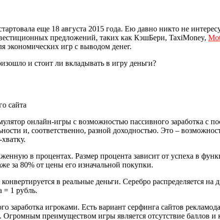
стартовала еще 18 августа 2015 года. Ею давно никто не интере
 инвестиционных предложений, таких как КэшБери, TaxiMoney,
Mo
ля экономических игр с выводом денег.
оизошло и стоит ли вкладывать в игру деньги?
го сайта
имулятор онлайн-игры с возможностью пассивного заработка с 
ности и, соответственно, разной доходностью. Это – возможнос
-хватку.
раженную в процентах. Размер процента зависит от успеха в фу
аже за 80% от цены его изначальной покупки.
конвертируется в реальные деньги. Серебро распределяется на дв
 = 1 рубль.
ого заработка игроками. Есть вариант серфинга сайтов рекламод
а. Огромным преимуществом игры является отсутствие баллов и 