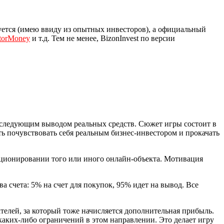
суется (имею ввиду из опытных инвесторов), а официальный
torMoney
и т.д. Тем не менее, BizonInvest по версии
последующим выводом реальных средств. Сюжет игры состоит в
ть почувствовать себя реальным бизнес-инвестором и прокачать
нкционировании того или иного онлайн-объекта. Мотивация
а счета: 5% на счет для покупок, 95% идет на вывод. Все
ателей, за который тоже начисляется дополнительная прибыль.
каких-либо ограничений в этом направлении. Это делает игру