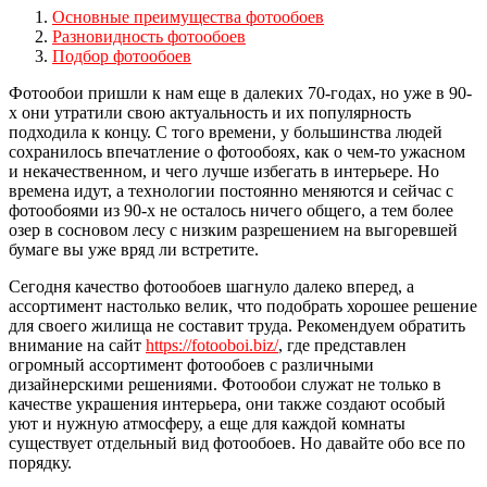
Основные преимущества фотообоев
Разновидность фотообоев
Подбор фотообоев
Фотообои пришли к нам еще в далеких 70-годах, но уже в 90-
х они утратили свою актуальность и их популярность
подходила к концу. С того времени, у большинства людей
сохранилось впечатление о фотообоях, как о чем-то ужасном
и некачественном, и чего лучше избегать в интерьере. Но
времена идут, а технологии постоянно меняются и сейчас с
фотообоями из 90-х не осталось ничего общего, а тем более
озер в сосновом лесу с низким разрешением на выгоревшей
бумаге вы уже вряд ли встретите.
Сегодня качество фотообоев шагнуло далеко вперед, а
ассортимент настолько велик, что подобрать хорошее решение
для своего жилища не составит труда. Рекомендуем обратить
внимание на сайт
https://fotooboi.biz/
, где представлен
огромный ассортимент фотообоев с различными
дизайнерскими решениями. Фотообои служат не только в
качестве украшения интерьера, они также создают особый
уют и нужную атмосферу, а еще для каждой комнаты
существует отдельный вид фотообоев. Но давайте обо все по
порядку.